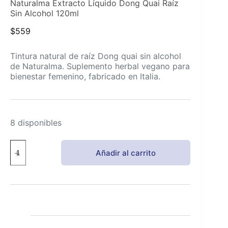
Naturalma Extracto Líquido Dong Quai Raíz
Sin Alcohol 120ml
$
559
Tintura natural de raíz Dong quai sin alcohol
de Naturalma. Suplemento herbal vegano para
bienestar femenino, fabricado en Italia.
8 disponibles
Naturalma
Añadir al carrito
Extracto
Líquido
Dong
Quai
Raíz
Sin
Alcohol
120ml