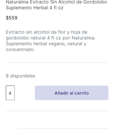
Naturalma Extracto Sin Alcohol de Gordolobo
Suplemento Herbal 4 fl oz
$
559
Extracto sin alcohol de flor y hoja de
gordolobo natural 4 fl oz por Naturalma.
Suplemento herbal vegano, natural y
concentrado.
8 disponibles
Naturalma
Añadir al carrito
Extracto
Sin
Alcohol
de
Gordolobo
Suplemento
Herbal