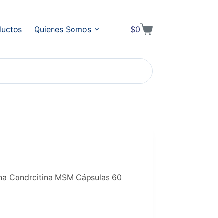
ductos
Quienes Somos
$
0
Shopping
cart
ina Condroitina MSM Cápsulas 60