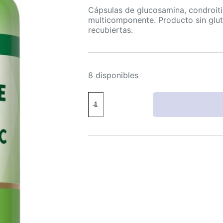
Cápsulas de glucosamina, condroit
multicomponente. Producto sin glu
recubiertas.
8 disponibles
Nature's
Truth
Complejo
Glucosamina
Condroitina
MSM
Cápsulas
60
Sin
Gluten
Sin
OGM
cantidad