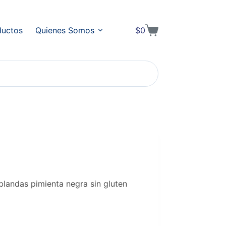
ductos
Quienes Somos
$
0
Shopping
cart
landas pimienta negra sin gluten