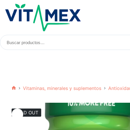
Saltar
al
contenido
Buscar
productos:
Vitaminas, minerales y suplementos
Antioxida
Inicio
SOLD OUT