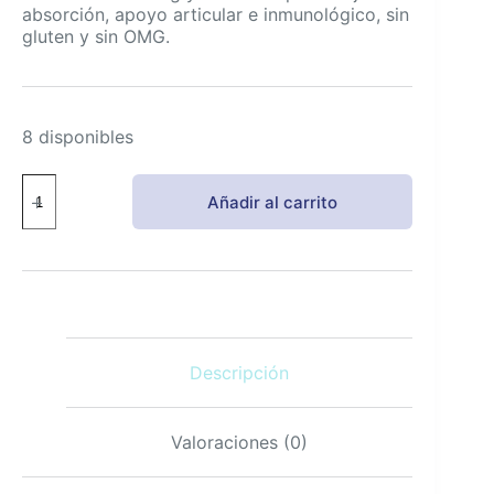
absorción, apoyo articular e inmunológico, sin
gluten y sin OMG.
8 disponibles
NaturoBliss
Añadir al carrito
Cúrcuma
Curcumina
1500mg
con
BioPerine
90
Cápsulas
cantidad
Descripción
Valoraciones (0)