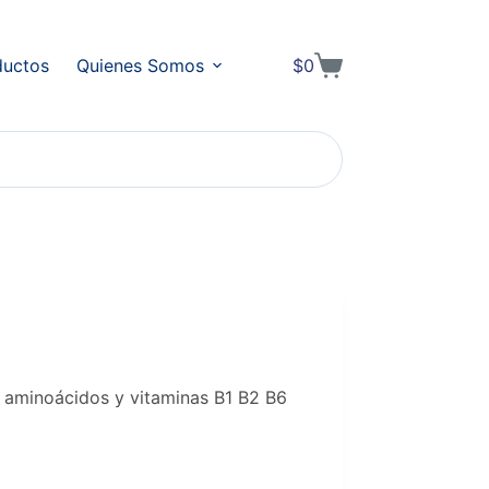
ductos
Quienes Somos
$
0
Shopping
cart
 aminoácidos y vitaminas B1 B2 B6