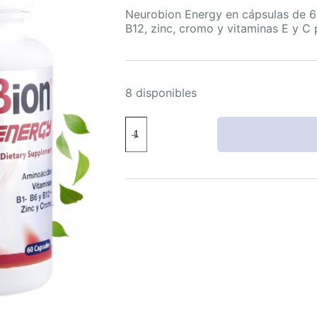
Neurobion Energy en cápsulas de 60
B12, zinc, cromo y vitaminas E y C 
8 disponibles
Neurobion
Energy:
60
cápsulas
con
aminoácidos
y
vitaminas
B1
B2
B6
B12,
zinc
y
cromo,