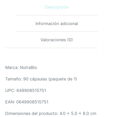
no-
Descripción
OGM,
sin
gluten
cantidad
Información adicional
Valoraciones (0)
Marca: NutraBio
Tamaño: 90 cápsulas (paquete de 1)
UPC: 649908515751
EAN: 0649908515751
Dimensiones del producto: 4.0 x 5.0 x 8.0 cm