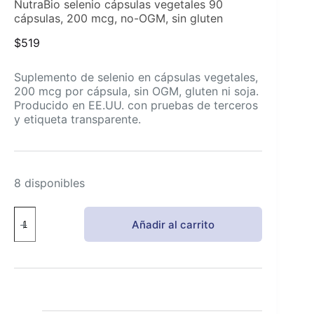
NutraBio selenio cápsulas vegetales 90
cápsulas, 200 mcg, no-OGM, sin gluten
$
519
Suplemento de selenio en cápsulas vegetales,
200 mcg por cápsula, sin OGM, gluten ni soja.
Producido en EE.UU. con pruebas de terceros
y etiqueta transparente.
8 disponibles
NutraBio
Añadir al carrito
selenio
cápsulas
vegetales
90
cápsulas,
200
mcg,