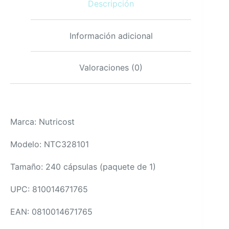
Descripción
de
OGM,
sin
gluten
Información adicional
cantidad
Valoraciones (0)
Marca: Nutricost
Modelo: NTC328101
Tamaño: 240 cápsulas (paquete de 1)
UPC: 810014671765
EAN: 0810014671765