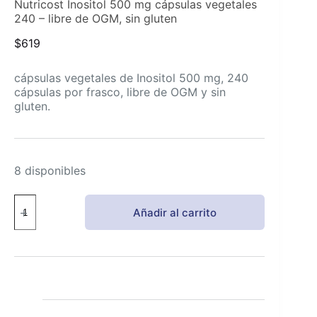
Nutricost Inositol 500 mg cápsulas vegetales
240 – libre de OGM, sin gluten
$
619
cápsulas vegetales de Inositol 500 mg, 240
cápsulas por frasco, libre de OGM y sin
gluten.
8 disponibles
Nutricost
Añadir al carrito
Inositol
500
mg
cápsulas
vegetales
240
-
libre