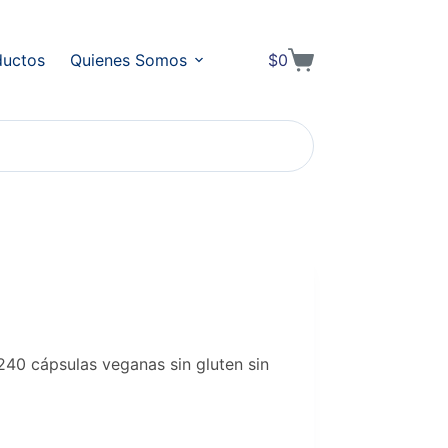
ductos
Quienes Somos
$
0
Shopping
cart
40 cápsulas veganas sin gluten sin