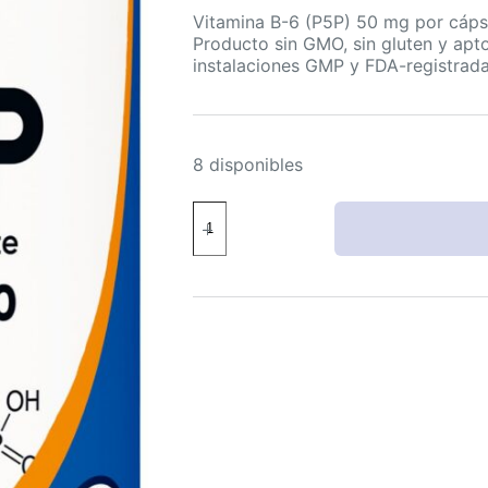
Vitamina B-6 (P5P) 50 mg por cápsu
Producto sin GMO, sin gluten y apt
instalaciones GMP y FDA-registrada
8 disponibles
Nutricost
P5P
Vitamina
B-
6
50
mg
240
cápsulas
veganas
sin
gluten
sin
OGM