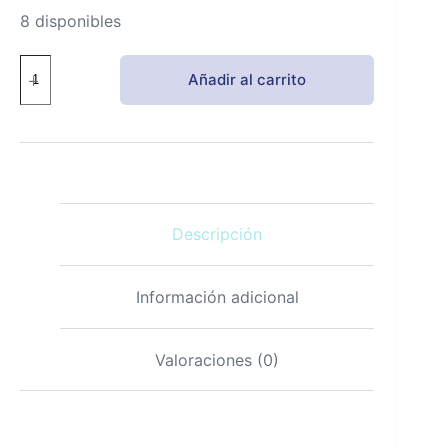
8 disponibles
Nutricost
Añadir al carrito
Yodo
325mcg
Tabletas
240
Natural
de
Algas
Marinas
Descripción
Sin
OGM
cantidad
Información adicional
Valoraciones (0)