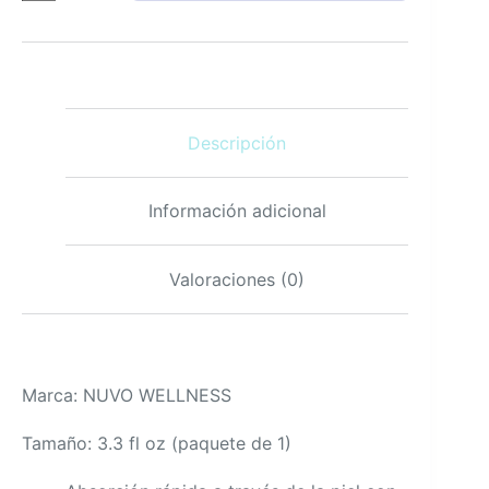
Magnesium
Oil
Spray
MSM
3.3
fl
Descripción
oz
lavanda
cantidad
Información adicional
Valoraciones (0)
Marca: NUVO WELLNESS
Tamaño: 3.3 fl oz (paquete de 1)