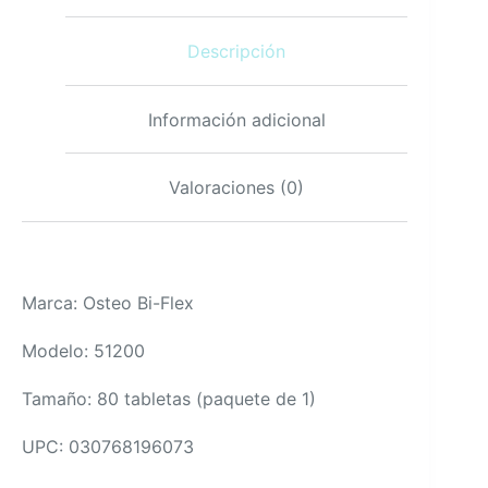
recubiertas
con
Descripción
Vitamina
D
glucosamina
condroitina
Información adicional
cantidad
Valoraciones (0)
Marca: Osteo Bi-Flex
Modelo: 51200
Tamaño: 80 tabletas (paquete de 1)
UPC: 030768196073