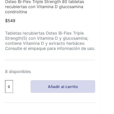
Osteo Bi-Flex Triple Strength 80 tabletas
recubiertas con Vitamina D glucosamina
condroitina
$
549
Tabletas recubiertas Osteo Bi-Flex Triple
Strength(5) con Vitamina D y glucosamina;
contiene Vitamina D y extracto herbáceo.
Consulte el empaque para información de uso.
8 disponibles
Osteo
Añadir al carrito
Bi-
Flex
Triple
Strength
80
tabletas