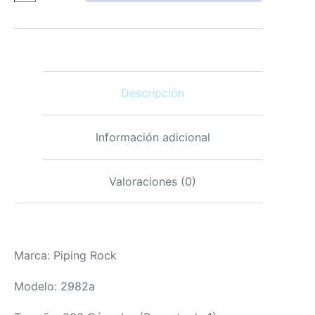
Extracto
de
Arándano
Súper
Concentrado
2400mg
Descripción
200
Unidades
cantidad
Información adicional
Valoraciones (0)
Marca: Piping Rock
Modelo: 2982a