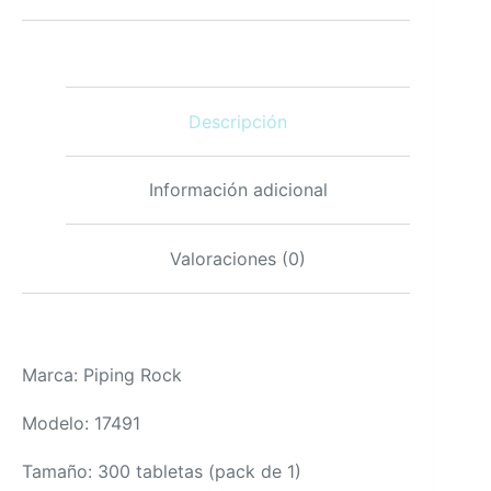
mg,
300
tabletas
vegetariano,
sin
Descripción
gluten,
sin
OGM
cantidad
Información adicional
Valoraciones (0)
Marca: Piping Rock
Modelo: 17491
Tamaño: 300 tabletas (pack de 1)