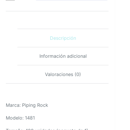
E
400
UI
100
Cápsulas
Blandas
Descripción
No
OGM
Sin
Gluten
Información adicional
cantidad
Valoraciones (0)
Marca: Piping Rock
Modelo: 1481