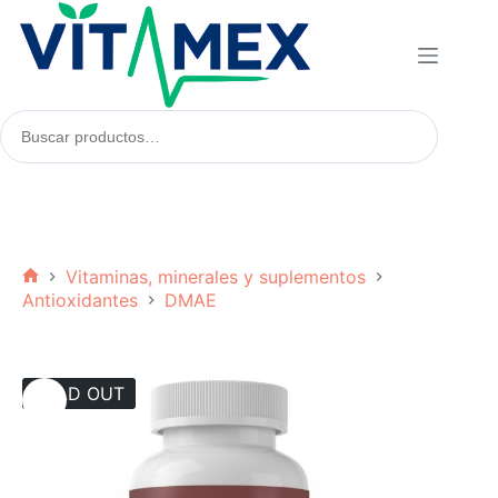
Saltar
al
contenido
Buscar
productos:
Vitaminas, minerales y suplementos
Inicio
Antioxidantes
DMAE
SOLD OUT