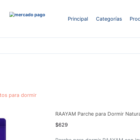
Principal
Categorías
Pro
tos para dormir
RAAYAM Parche para Dormir Natura
$
629
Parche para dormir RAAYAM con ing