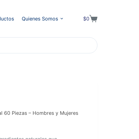
ductos
Quienes Somos
$
0
Shopping
cart
l 60 Piezas – Hombres y Mujeres
redientes naturales que