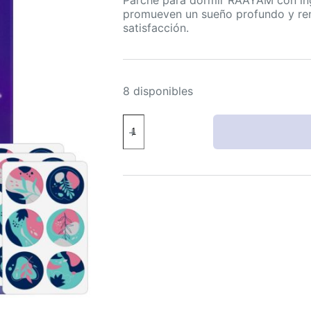
promueven un sueño profundo y reno
satisfacción.
8 disponibles
RAAYAM
Parche
para
Dormir
Natural
60
Piezas
-
Hombres
y
Mujeres
cantidad