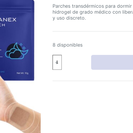
Parches transdérmicos para dormir
hidrogel de grado médico con libe
y uso discreto.
8 disponibles
Relevanex
Parches
Transdérmicos
para
Dormir
|
Melatonina,
GABA
y
Magnesio
|
Pack
2
cantidad