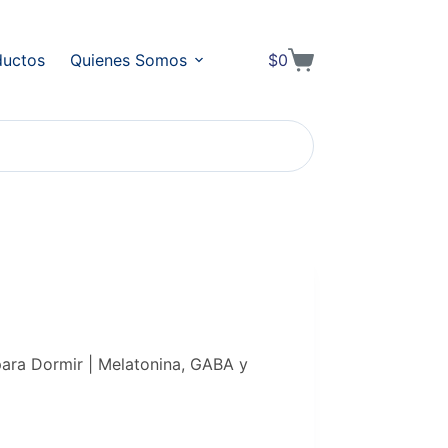
ductos
Quienes Somos
$
0
Shopping
cart
ara Dormir | Melatonina, GABA y