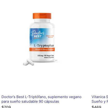
Doctor’s Best L-Triptófano, suplemento vegano
Vitanica 
para sueño saludable 90 cápsulas
Sueño y R
$
709
$
469