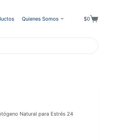
ductos
Quienes Somos
$
0
Shopping
cart
tógeno Natural para Estrés 24