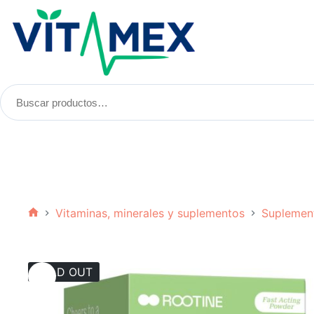
Saltar
al
contenido
Buscar
productos:
Vitaminas, minerales y suplementos
Suplemen
Inicio
SOLD OUT