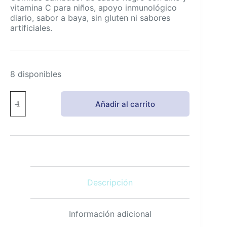
vitamina C para niños, apoyo inmunológico
diario, sabor a baya, sin gluten ni sabores
artificiales.
8 disponibles
Sambucol
Añadir al carrito
Gomitas
de
Saúco
Negro
para
Niños
con
Zinc
Descripción
y
Vitamina
C,
30
Información adicional
Unidades