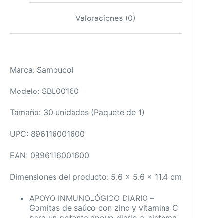
cantidad
Valoraciones (0)
Marca: Sambucol
Modelo: SBL00160
Tamaño: 30 unidades (Paquete de 1)
UPC: 896116001600
EAN: 0896116001600
Dimensiones del producto: 5.6 x 5.6 x 11.4 cm
APOYO INMUNOLÓGICO DIARIO –
Gomitas de saúco con zinc y vitamina C
para un potente apoyo diario al sistema