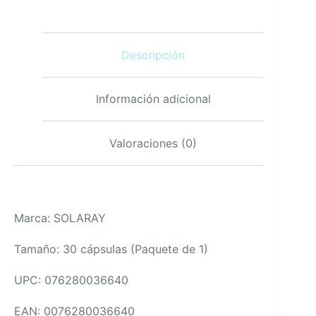
600mg
Suplemento
30
cápsulas
Descripción
cantidad
Información adicional
Valoraciones (0)
Marca: SOLARAY
Tamaño: 30 cápsulas (Paquete de 1)
UPC: 076280036640
EAN: 0076280036640