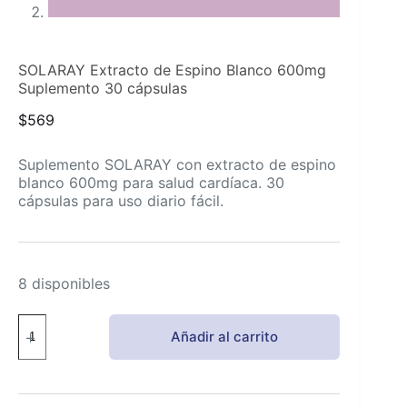
SOLARAY Extracto de Espino Blanco 600mg
Suplemento 30 cápsulas
$
569
Suplemento SOLARAY con extracto de espino
blanco 600mg para salud cardíaca. 30
cápsulas para uso diario fácil.
8 disponibles
SOLARAY
Añadir al carrito
Extracto
de
Espino
Blanco