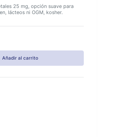
etales 25 mg, opción suave para
ten, lácteos ni OGM, kosher.
Añadir al carrito