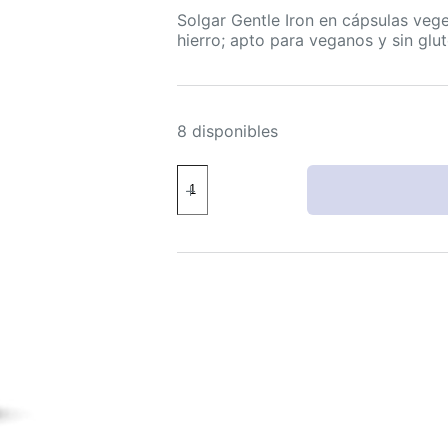
Solgar Gentle Iron en cápsulas veg
hierro; apto para veganos y sin glu
8 disponibles
Solgar
Gentle
Iron
cápsulas
vegetales
25
mg
180
sin
gluten
vegano
sin
lácteos
kosher
cantidad