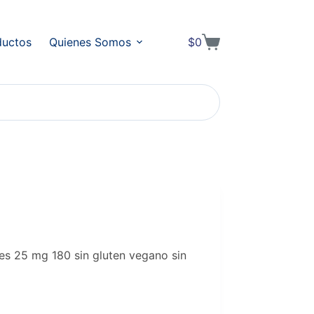
ductos
Quienes Somos
$
0
Shopping
cart
les 25 mg 180 sin gluten vegano sin