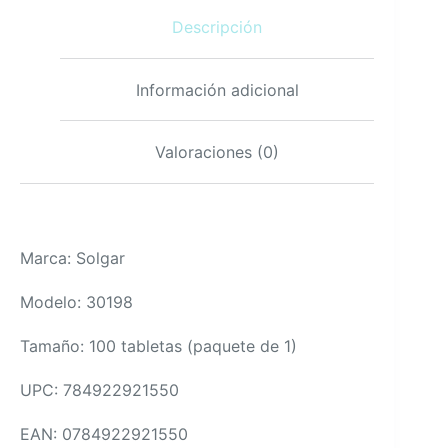
mejorada
Descripción
sin
gluten
vegano
cantidad
Información adicional
Valoraciones (0)
Marca: Solgar
Modelo: 30198
Tamaño: 100 tabletas (paquete de 1)
UPC: 784922921550
EAN: 0784922921550