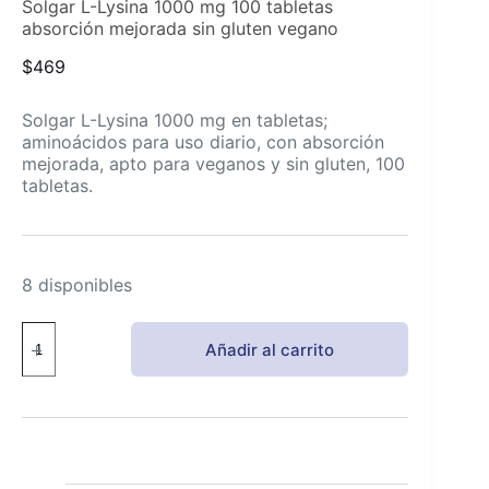
Solgar L-Lysina 1000 mg 100 tabletas
absorción mejorada sin gluten vegano
$
469
Solgar L-Lysina 1000 mg en tabletas;
aminoácidos para uso diario, con absorción
mejorada, apto para veganos y sin gluten, 100
tabletas.
8 disponibles
Solgar
Añadir al carrito
L-
Lysina
1000
mg
100
tabletas
absorción