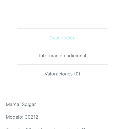
alta
dosis
60
tabletas
para
sueño
Descripción
relajación
vegana
cantidad
Información adicional
Valoraciones (0)
Marca: Solgar
Modelo: 30212