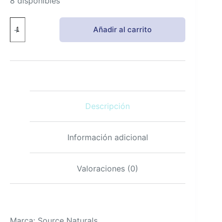
8 disponibles
Source
Añadir al carrito
Naturals
Wellness
C-
1000
Protección
antioxidante
y
Vitamina
Descripción
C
-
100
tabletas
Información adicional
cantidad
Valoraciones (0)
Marca: Source Naturals