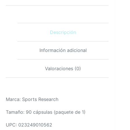
mg
90
cápsulas
blandas
sin
Descripción
gluten
sin
soja
cantidad
Información adicional
Valoraciones (0)
Marca: Sports Research
Tamaño: 90 cápsulas (paquete de 1)
UPC: 023249010562