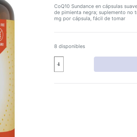
CoQ10 Sundance en cápsulas suaves
de pimienta negra; suplemento no tr
mg por cápsula, fácil de tomar
8 disponibles
Sundance
CoQ10
100
mg
–
60
cápsulas
suaves,
con
pimienta
negra,
no
transgénico,
gluten-