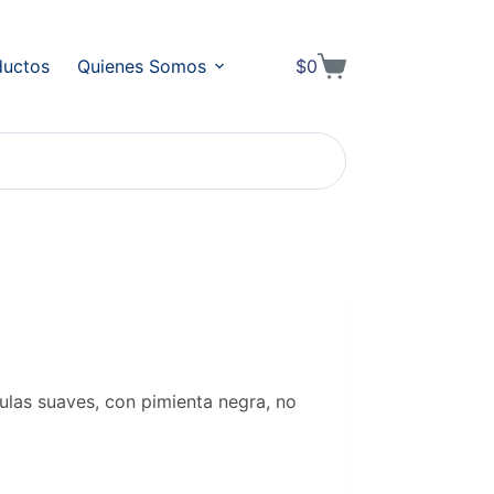
ductos
Quienes Somos
$
0
Shopping
cart
as suaves, con pimienta negra, no