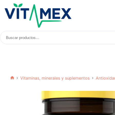
Saltar
al
contenido
Buscar
productos:
Vitaminas, minerales y suplementos
Antioxida
Inicio