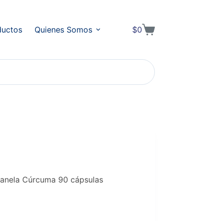
ductos
Quienes Somos
$
0
Shopping
cart
anela Cúrcuma 90 cápsulas