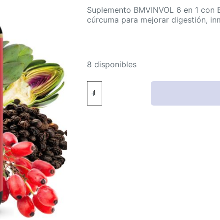
Suplemento BMVINVOL 6 en 1 con Be
cúrcuma para mejorar digestión, in
8 disponibles
Suplemento
BMVINVOL
Berberina
Canela
Cúrcuma
90
cápsulas
digestión
inmunidad
cantidad