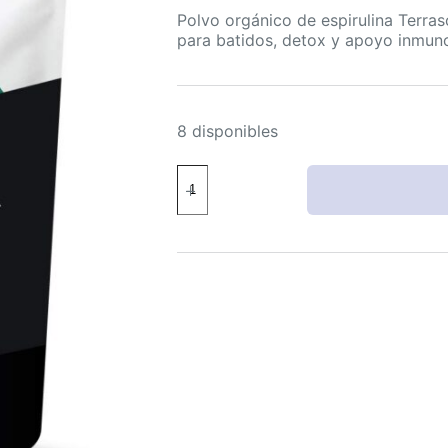
Polvo orgánico de espirulina Terras
para batidos, detox y apoyo inmuno
8 disponibles
Terrasoul
Superfoods
Polvo
Orgánico
de
Espirulina
Proteína
Vegana
6
Onzas
cantidad