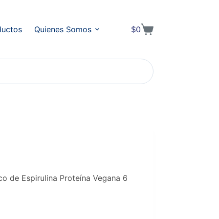
ductos
Quienes Somos
$
0
Shopping
cart
o de Espirulina Proteína Vegana 6