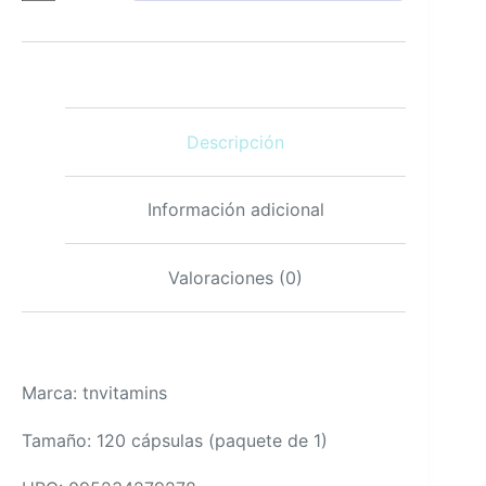
Magnesio
800
mg
120
cápsulas
Dos
Descripción
meses
de
suministro
Sin
Información adicional
OGM
Producido
en
Valoraciones (0)
USA
cantidad
Marca: tnvitamins
Tamaño: 120 cápsulas (paquete de 1)