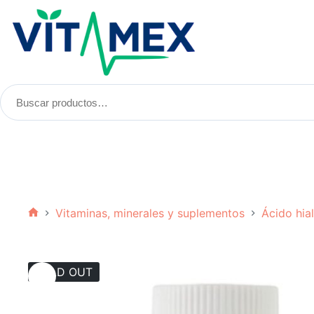
Saltar
al
contenido
Buscar
productos:
Vitaminas, minerales y suplementos
Ácido hia
Inicio
SOLD OUT