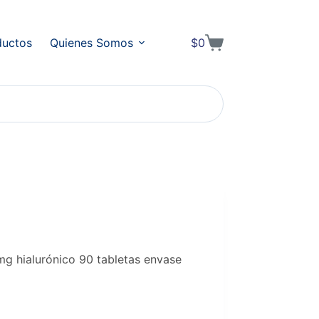
ductos
Quienes Somos
$
0
Shopping
cart
g hialurónico 90 tabletas envase