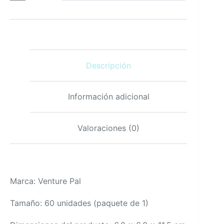
magnesio
glicinato
400
mg
ashwagandha
L-
Descripción
teanina
sin
azúcar
cantidad
Información adicional
Valoraciones (0)
Marca: Venture Pal
Tamaño: 60 unidades (paquete de 1)