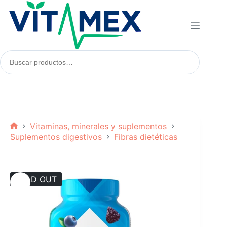
Saltar
al
contenido
Buscar
productos:
Vitaminas, minerales y suplementos
Inicio
Suplementos digestivos
Fibras dietéticas
SOLD OUT