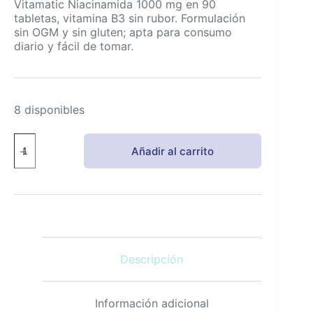
Vitamatic Niacinamida 1000 mg en 90
tabletas, vitamina B3 sin rubor. Formulación
sin OGM y sin gluten; apta para consumo
diario y fácil de tomar.
8 disponibles
Vitamatic
Añadir al carrito
Niacinamida
1000
mg
90
tabletas
-
B3
sin
Descripción
rubor
sin
gluten
EE.
Información adicional
UU.