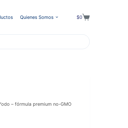
ductos
Quienes Somos
$
0
Shopping
cart
Yodo – fórmula premium no-GMO