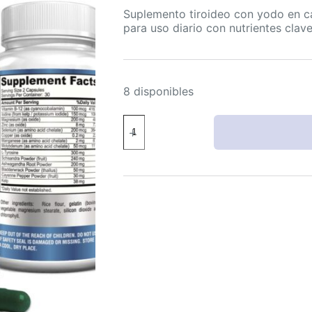
Suplemento tiroideo con yodo en 
para uso diario con nutrientes clav
8 disponibles
YUMMYVITE
Thyroid
Support
con
Yodo
-
fórmula
premium
no-
GMO
60
cápsulas
cantidad