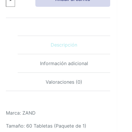
Immunity
Super
C+
1000mg
Vitamina
C
con
Saúco
Descripción
Zinc
y
Vitamina
D
Información adicional
cantidad
Valoraciones (0)
Marca: ZAND
Tamaño: 60 Tabletas (Paquete de 1)